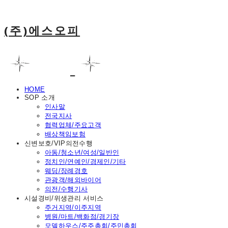
(주)에스오피
HOME
SOP 소개
인사말
전국지사
협력업체/주요고객
배상책임보험
신변보호/VIP의전수행
아동/청소년/여성/일반인
정치인/연예인/경제인/기타
웨딩/장례경호
관광객/해외바이어
의전/수행기사
시설경비/위생관리 서비스
주거지역/이주지역
병원/마트/백화점/경기장
모델하우스/주주총회/주민총회