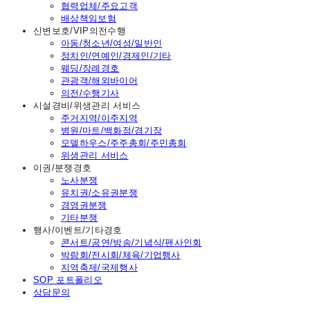
협력업체/주요고객
배상책임보험
신변보호/VIP의전수행
아동/청소년/여성/일반인
정치인/연예인/경제인/기타
웨딩/장례경호
관광객/해외바이어
의전/수행기사
시설경비/위생관리 서비스
주거지역/이주지역
병원/마트/백화점/경기장
모델하우스/주주총회/주민총회
위생관리 서비스
이권/분쟁경호
노사분쟁
유치권/소유권분쟁
경영권분쟁
기타분쟁
행사/이벤트/기타경호
콘서트/공연/방송/기념식/팬사인회
박람회/전시회/체육/기업행사
지역축제/국제행사
SOP 포트폴리오
상담문의