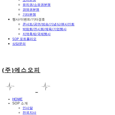
유치권/소유권분쟁
경영권분쟁
기타분쟁
행사/이벤트/기타경호
콘서트/공연/방송/기념식/팬사인회
박람회/전시회/체육/기업행사
지역축제/국제행사
SOP 포트폴리오
상담문의
(주)에스오피
HOME
SOP 소개
인사말
전국지사