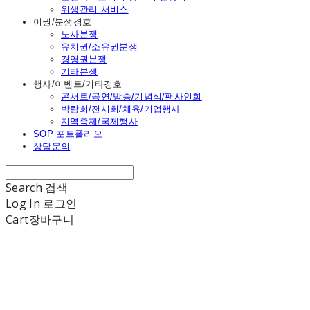
위생관리 서비스
이권/분쟁경호
노사분쟁
유치권/소유권분쟁
경영권분쟁
기타분쟁
행사/이벤트/기타경호
콘서트/공연/방송/기념식/팬사인회
박람회/전시회/체육/기업행사
지역축제/국제행사
SOP 포트폴리오
상담문의
Search
검색
Log In
로그인
Cart
장바구니