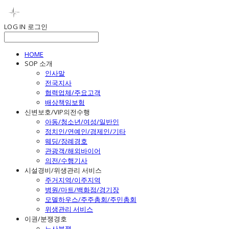
LOG IN
로그인
HOME
SOP 소개
인사말
전국지사
협력업체/주요고객
배상책임보험
신변보호/VIP의전수행
아동/청소년/여성/일반인
정치인/연예인/경제인/기타
웨딩/장례경호
관광객/해외바이어
의전/수행기사
시설경비/위생관리 서비스
주거지역/이주지역
병원/마트/백화점/경기장
모델하우스/주주총회/주민총회
위생관리 서비스
이권/분쟁경호
노사분쟁