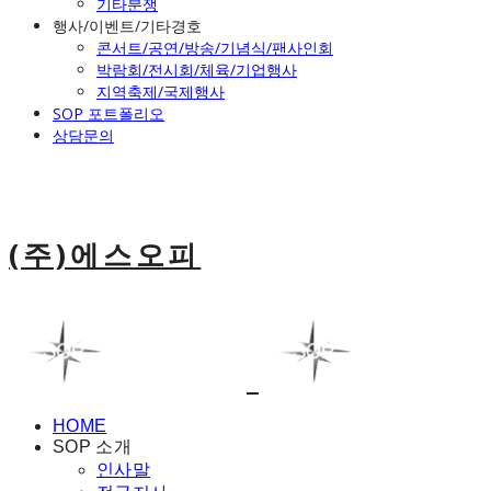
기타분쟁
행사/이벤트/기타경호
콘서트/공연/방송/기념식/팬사인회
박람회/전시회/체육/기업행사
지역축제/국제행사
SOP 포트폴리오
상담문의
(주)에스오피
HOME
SOP 소개
인사말