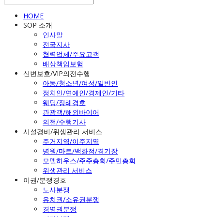
HOME
SOP 소개
인사말
전국지사
협력업체/주요고객
배상책임보험
신변보호/VIP의전수행
아동/청소년/여성/일반인
정치인/연예인/경제인/기타
웨딩/장례경호
관광객/해외바이어
의전/수행기사
시설경비/위생관리 서비스
주거지역/이주지역
병원/마트/백화점/경기장
모델하우스/주주총회/주민총회
위생관리 서비스
이권/분쟁경호
노사분쟁
유치권/소유권분쟁
경영권분쟁