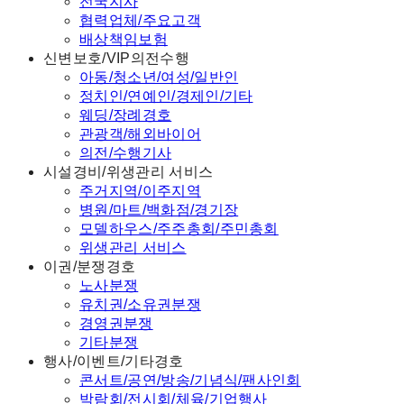
전국지사
협력업체/주요고객
배상책임보험
신변보호/VIP의전수행
아동/청소년/여성/일반인
정치인/연예인/경제인/기타
웨딩/장례경호
관광객/해외바이어
의전/수행기사
시설경비/위생관리 서비스
주거지역/이주지역
병원/마트/백화점/경기장
모델하우스/주주총회/주민총회
위생관리 서비스
이권/분쟁경호
노사분쟁
유치권/소유권분쟁
경영권분쟁
기타분쟁
행사/이벤트/기타경호
콘서트/공연/방송/기념식/팬사인회
박람회/전시회/체육/기업행사