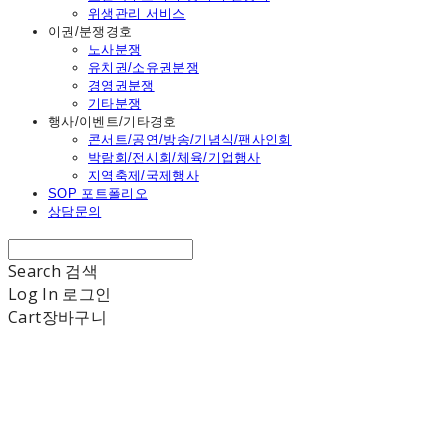
위생관리 서비스
이권/분쟁경호
노사분쟁
유치권/소유권분쟁
경영권분쟁
기타분쟁
행사/이벤트/기타경호
콘서트/공연/방송/기념식/팬사인회
박람회/전시회/체육/기업행사
지역축제/국제행사
SOP 포트폴리오
상담문의
Search
검색
Log In
로그인
Cart
장바구니